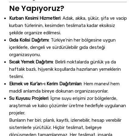
Ne Yapıyoruz?
Kurban Kesimi Hizmetleri
: Adak, akika, şükür, şifa ve vacip
kurban türlerinin, kesimden teslimata kadar eksiksiz
şekilde organize edilmesi.
Gıda Kolisi Dağıtımı
: Türkiye’nin her bölgesine uygun
içeriklerle, dengeli ve sürdürülebilir gıda desteği
organizasyonu.
Sıcak Yemek Dağıtımı
: Belirli noktalarda günlük ya da
haftalık bazlı, hijyenik koşullarda hazırlanan yemeklerin
teslimi.
Ekmek ve Kur’an-ı Kerim Dağıtımları
: Hem manevî hem
maddî anlamda bireye dokunan organizasyonlar.
Su Kuyusu Projeleri
: İçme suyu erişimi zor bölgelerde,
araştırmalı ve kalıcı çözümler üretme hedefiyle uygulanan
projeler.
Bunların her biri; planlı, kayıtlı, izlenebilir, hesap verebilir
sistemlerle yürütülür. Hiçbir teslimat, belgeye
dönüşmeden tamamlanmaz. Her teslimat, insanla