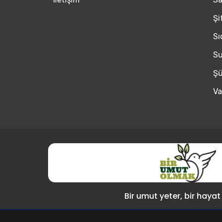
Şi
Sı
Su
Şü
Va
Bir umut yeter, bir hayat 