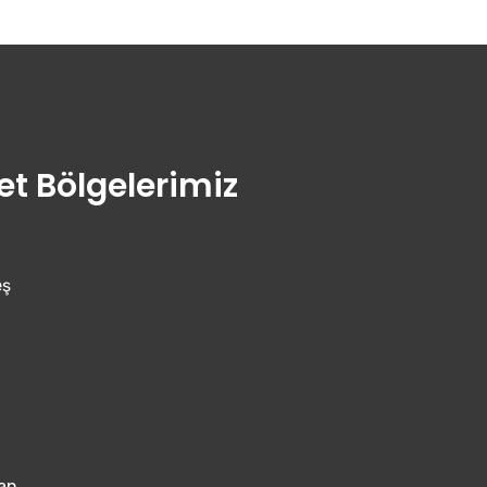
t Bölgelerimiz
eş
an