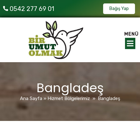
0542 277 69 01
Bağış Yap
MENÜ
Bangladeş
Ana Sayfa
»
Hizmet Bölgelerimiz
»
Bangladeş